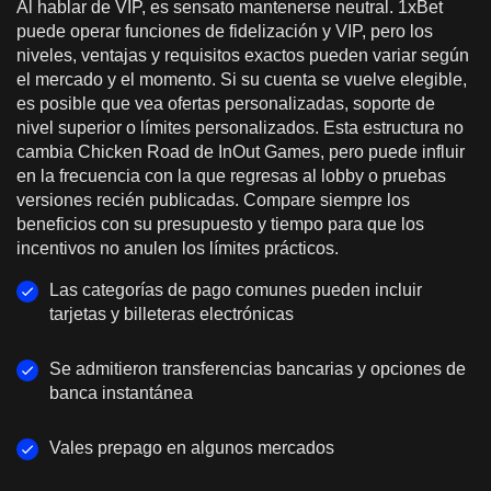
Al hablar de VIP, es sensato mantenerse neutral. 1xBet
puede operar funciones de fidelización y VIP, pero los
niveles, ventajas y requisitos exactos pueden variar según
el mercado y el momento. Si su cuenta se vuelve elegible,
es posible que vea ofertas personalizadas, soporte de
nivel superior o límites personalizados. Esta estructura no
cambia Chicken Road de InOut Games, pero puede influir
en la frecuencia con la que regresas al lobby o pruebas
versiones recién publicadas. Compare siempre los
beneficios con su presupuesto y tiempo para que los
incentivos no anulen los límites prácticos.
Las categorías de pago comunes pueden incluir
tarjetas y billeteras electrónicas
Se admitieron transferencias bancarias y opciones de
banca instantánea
Vales prepago en algunos mercados