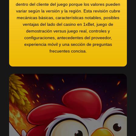
dentro del cliente del juego porque los valores pueden
variar según la versión y la región. Esta revisión cubre
mecánicas básicas, características notables, posibles
ventajas del lado del casino en 1xBet, juego de
demostración versus juego real, controles y
configuraciones, antecedentes del proveedor,
experiencia móvil y una sección de preguntas
frecuentes concisa.