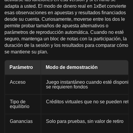
adapta a usted. El modo de dinero real en 1xBet convierte
esas observaciones en apuestas y resultados financiados
desde su cuenta. Curiosamente, moverse entre los dos le
permite probar tamaños de apuesta alternativos o
parámetros de reproducción automática. Cuando no esté
seguro, mantenga un bloc de notas con la participación, la
duración de la sesión y los resultados para comparar cómo
se mantiene su plan.
Parámetro
Modo de demostración
Acceso
Juego instantáneo cuando esté disponibl
se requieren fondos
Tipo de
Créditos virtuales que no se pueden retir
equilibrio
Ganancias
Solo para pruebas, sin valor de retiro