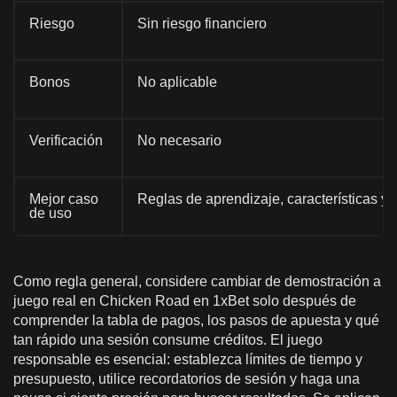
Riesgo
Sin riesgo financiero
Bonos
No aplicable
Verificación
No necesario
Mejor caso
Reglas de aprendizaje, características y 
de uso
Como regla general, considere cambiar de demostración a
juego real en Chicken Road en 1xBet solo después de
comprender la tabla de pagos, los pasos de apuesta y qué
tan rápido una sesión consume créditos. El juego
responsable es esencial: establezca límites de tiempo y
presupuesto, utilice recordatorios de sesión y haga una