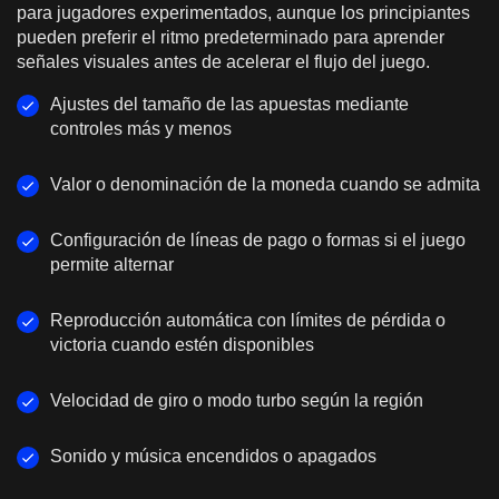
para jugadores experimentados, aunque los principiantes
pueden preferir el ritmo predeterminado para aprender
señales visuales antes de acelerar el flujo del juego.
Ajustes del tamaño de las apuestas mediante
controles más y menos
Valor o denominación de la moneda cuando se admita
Configuración de líneas de pago o formas si el juego
permite alternar
Reproducción automática con límites de pérdida o
victoria cuando estén disponibles
Velocidad de giro o modo turbo según la región
Sonido y música encendidos o apagados