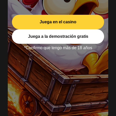
Juega en el casino
Juega a la demostración gratis
*Confirmo que tengo más de 18 años