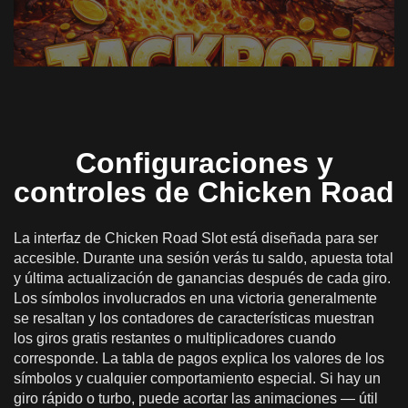
Configuraciones y
controles de Chicken Road
La interfaz de Chicken Road Slot está diseñada para ser
accesible. Durante una sesión verás tu saldo, apuesta total
y última actualización de ganancias después de cada giro.
Los símbolos involucrados en una victoria generalmente
se resaltan y los contadores de características muestran
los giros gratis restantes o multiplicadores cuando
corresponde. La tabla de pagos explica los valores de los
símbolos y cualquier comportamiento especial. Si hay un
giro rápido o turbo, puede acortar las animaciones — útil