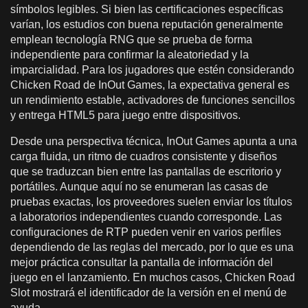
símbolos legibles. Si bien las certificaciones específicas
varían, los estudios con buena reputación generalmente
emplean tecnología RNG que se prueba de forma
independiente para confirmar la aleatoriedad y la
imparcialidad. Para los jugadores que estén considerando
Chicken Road de InOut Games, la expectativa general es
un rendimiento estable, activadores de funciones sencillos
y entrega HTML5 para juego entre dispositivos.
Desde una perspectiva técnica, InOut Games apunta a una
carga fluida, un ritmo de cuadros consistente y diseños
que se traduzcan bien entre las pantallas de escritorio y
portátiles. Aunque aquí no se enumeran las casas de
pruebas exactas, los proveedores suelen enviar los títulos
a laboratorios independientes cuando corresponde. Las
configuraciones de RTP pueden venir en varios perfiles
dependiendo de las reglas del mercado, por lo que es una
mejor práctica consultar la pantalla de información del
juego en el lanzamiento. En muchos casos, Chicken Road
Slot mostrará el identificador de la versión en el menú de
ayuda.