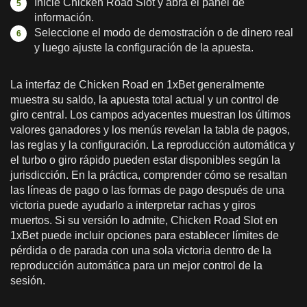
Inicie Chicken Road Slot y abra el panel de
información.
Seleccione el modo de demostración o de dinero real
y luego ajuste la configuración de la apuesta.
La interfaz de Chicken Road en 1xBet generalmente
muestra su saldo, la apuesta total actual y un control de
giro central. Los campos adyacentes muestran los últimos
valores ganadores y los menús revelan la tabla de pagos,
las reglas y la configuración. La reproducción automática y
el turbo o giro rápido pueden estar disponibles según la
jurisdicción. En la práctica, comprender cómo se resaltan
las líneas de pago o las formas de pago después de una
victoria puede ayudarlo a interpretar rachas y giros
muertos. Si su versión lo admite, Chicken Road Slot en
1xBet puede incluir opciones para establecer límites de
pérdida o de parada con una sola victoria dentro de la
reproducción automática para un mejor control de la
sesión.