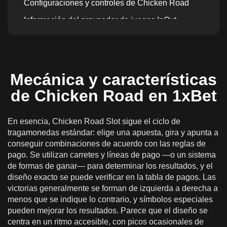
Configuraciones y controles de Chicken Road
Información del proveedor de juegos InOut
1xRegistro y depósitos de apuestas
Combinaciones ganadoras y pagos
Jugando a Chicken Road en el móvil
Mecánica y características
Preguntas frecuentes
de Chicken Road en 1xBet
En esencia, Chicken Road Slot sigue el ciclo de
tragamonedas estándar: elige una apuesta, gira y apunta a
conseguir combinaciones de acuerdo con las reglas de
pago. Se utilizan carretes y líneas de pago —o un sistema
de formas de ganar— para determinar los resultados, y el
diseño exacto se puede verificar en la tabla de pagos. Las
victorias generalmente se forman de izquierda a derecha a
menos que se indique lo contrario, y símbolos especiales
pueden mejorar los resultados. Parece que el diseño se
centra en un ritmo accesible, con picos ocasionales de